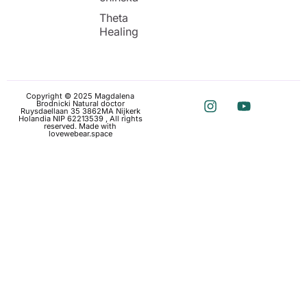
Theta
Healing
Copyright © 2025 Magdalena
Brodnicki Natural doctor
Ruysdaellaan 35 3862MA Nijkerk
Holandia NIP 62213539 , All rights
reserved. Made with
love
webear.space