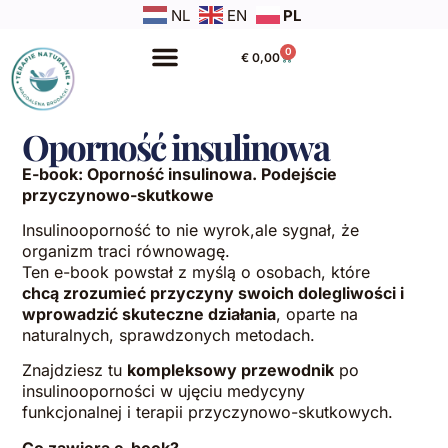
NL
EN
PL
0
€
0,00
Oporność insulinowa
E-book: Oporność insulinowa. Podejście
przyczynowo-skutkowe
Insulinooporność to nie wyrok,ale sygnał, że
organizm traci równowagę.
Ten e-book powstał z myślą o osobach, które
chcą zrozumieć przyczyny swoich dolegliwości i
wprowadzić skuteczne działania
, oparte na
naturalnych, sprawdzonych metodach.
Znajdziesz tu
kompleksowy przewodnik
po
insulinooporności w ujęciu medycyny
funkcjonalnej i terapii przyczynowo-skutkowych.
Co zawiera e-book?