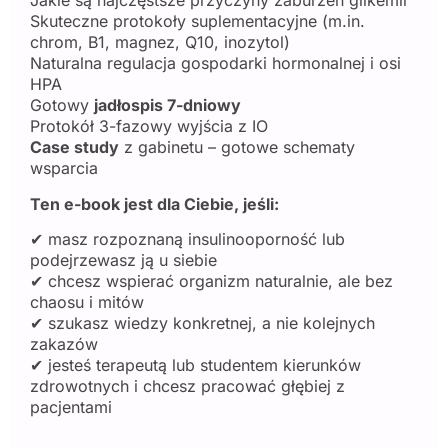
Jakie są najczęstsze przyczyny zaburzeń glikemii
Skuteczne protokoły suplementacyjne (m.in.
chrom, B1, magnez, Q10, inozytol)
Naturalna regulacja gospodarki hormonalnej i osi
HPA
Gotowy
jadłospis 7-dniowy
Protokół 3-fazowy wyjścia z IO
Case study
z gabinetu – gotowe schematy
wsparcia
Ten e-book jest dla Ciebie, jeśli:
✔ masz rozpoznaną insulinooporność lub
podejrzewasz ją u siebie
✔ chcesz wspierać organizm naturalnie, ale bez
chaosu i mitów
✔ szukasz wiedzy konkretnej, a nie kolejnych
zakazów
✔ jesteś terapeutą lub studentem kierunków
zdrowotnych i chcesz pracować głębiej z
pacjentami