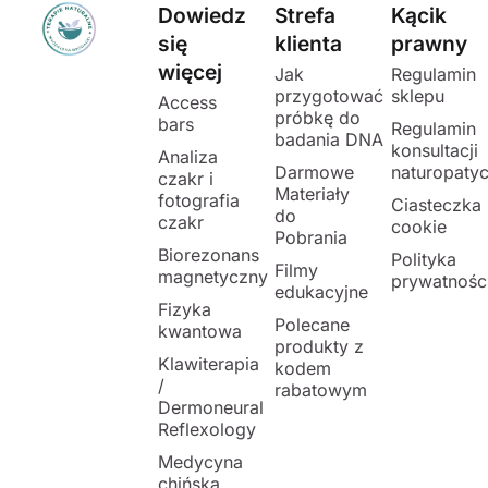
Dowiedz
Strefa
Kącik
się
klienta
prawny
więcej
Jak
Regulamin
przygotować
sklepu
Access
próbkę do
bars
Regulamin
badania DNA
konsultacji
Analiza
Darmowe
naturopaty
czakr i
Materiały
fotografia
Ciasteczka
do
czakr
cookie
Pobrania
Biorezonans
Polityka
Filmy
magnetyczny
prywatnośc
edukacyjne
Fizyka
Polecane
kwantowa
produkty z
Klawiterapia
kodem
/
rabatowym
Dermoneural
Reflexology
Medycyna
chińska