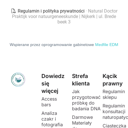
Wspierane przez oprogramowanie gabinetowe
Medfile EDM
Dowiedz
Strefa
Kącik
się
klienta
prawny
więcej
Jak
Regulamin
przygotować
sklepu
Access
próbkę do
bars
Regulamin
badania DNA
konsultacji
Analiza
Darmowe
naturopaty
czakr i
Materiały
fotografia
Ciasteczka