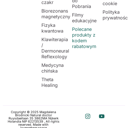
do
czakr
cookie
Pobrania
Biorezonans
Polityka
Filmy
magnetyczny
prywatnośc
edukacyjne
Fizyka
Polecane
kwantowa
produkty z
Klawiterapia
kodem
/
rabatowym
Dermoneural
Reflexology
Medycyna
chińska
Theta
Healing
Copyright © 2025 Magdalena
Brodnicki Natural doctor
Ruysdaellaan 35 3862MA Nijkerk
Holandia NIP 62213539 , All rights
reserved. Made with
love
webear.space