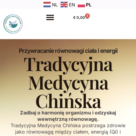
NL
EN
PL
0
€
0,00
Przywracanie równowagi ciała i energii
Tradycyjna
Medycyna
Chińska
Zadbaj o harmonię organizmu i odzyskaj
wewnętrzną równowagę.
Tradycyjna Medycyna Chińska postrzega zdrowie
jako równowagę między ciałem, energią (Qi) i