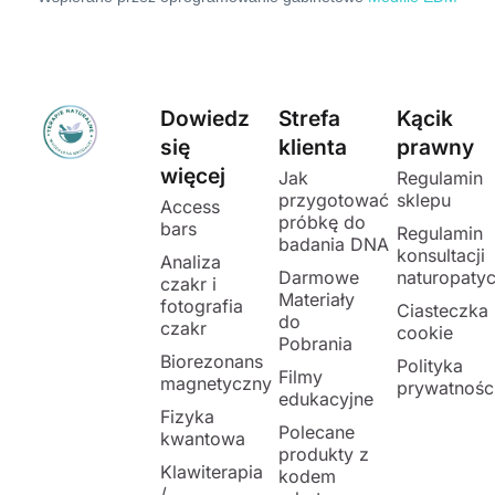
Dowiedz
Strefa
Kącik
się
klienta
prawny
więcej
Jak
Regulamin
przygotować
sklepu
Access
próbkę do
bars
Regulamin
badania DNA
konsultacji
Analiza
Darmowe
naturopaty
czakr i
Materiały
fotografia
Ciasteczka
do
czakr
cookie
Pobrania
Biorezonans
Polityka
Filmy
magnetyczny
prywatnośc
edukacyjne
Fizyka
Polecane
kwantowa
produkty z
Klawiterapia
kodem
/