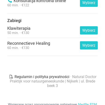
Wspierane przez oprogramowanie gabinetowe
Medfile EDM