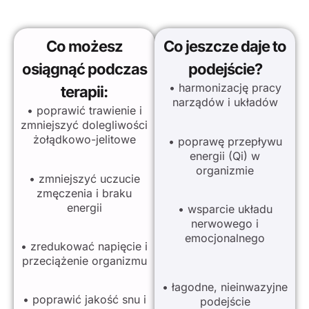
Co możesz
Co jeszcze daje to
osiągnąć podczas
podejście?
• harmonizację pracy
terapii:
narządów i układów
• poprawić trawienie i
zmniejszyć dolegliwości
żołądkowo-jelitowe
• poprawę przepływu
energii (Qi) w
organizmie
• zmniejszyć uczucie
zmęczenia i braku
energii
• wsparcie układu
nerwowego i
emocjonalnego
• zredukować napięcie i
przeciążenie organizmu
• łagodne, nieinwazyjne
• poprawić jakość snu i
podejście