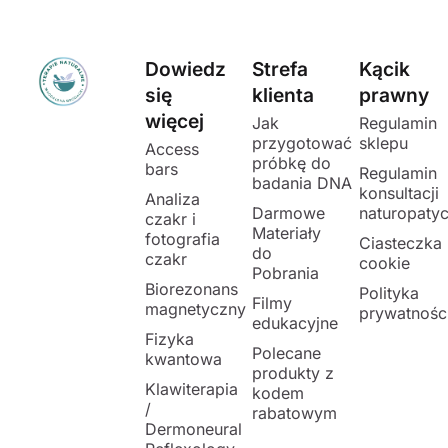
Dowiedz
Strefa
Kącik
się
klienta
prawny
więcej
Jak
Regulamin
przygotować
sklepu
Access
próbkę do
bars
Regulamin
badania DNA
konsultacji
Analiza
Darmowe
naturopaty
czakr i
Materiały
fotografia
Ciasteczka
do
czakr
cookie
Pobrania
Biorezonans
Polityka
Filmy
magnetyczny
prywatnośc
edukacyjne
Fizyka
Polecane
kwantowa
produkty z
Klawiterapia
kodem
/
rabatowym
Dermoneural