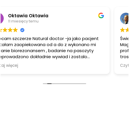
Ewa Prachniak
12 miesięcy temu
ko pacjent
Świetna specjalistka, z całego serca pol
Magdalena podeszła do mnie z zaanga
asozyty
profesjonalizmem serdecznością i praw
troską. Wykazała się ogromną wiedzą!
Wizyta była prowadzona w miłej i spokoj
Czytaj więcej
atmosferze. Zalecenia które otrzymałam
otnych a
bardzo pomocne.
Jestem bardzo wdzięczna za pomoc i ws