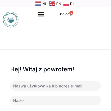
NL
EN
PL
0
€
0,00
Hej! Witaj z powrotem!