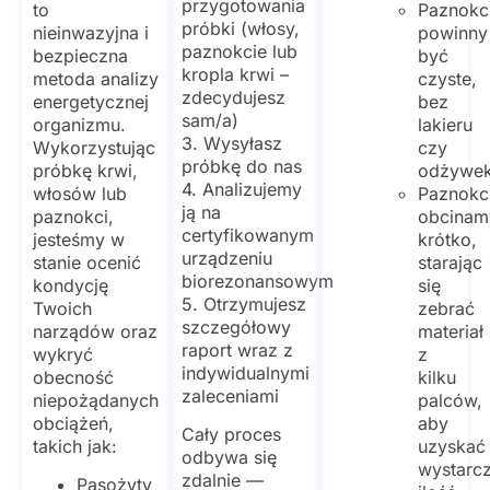
przygotowania
to
Paznokc
próbki (włosy,
nieinwazyjna i
powinny
paznokcie lub
bezpieczna
być
kropla krwi –
metoda analizy
czyste,
zdecydujesz
energetycznej
bez
sam/a)
organizmu.
lakieru
3. Wysyłasz
Wykorzystując
czy
próbkę do nas
próbkę krwi,
odżywek
4. Analizujemy
włosów lub
Paznokc
ją na
paznokci,
obcinam
certyfikowanym
jesteśmy w
krótko,
urządzeniu
stanie ocenić
starając
biorezonansowym
kondycję
się
5. Otrzymujesz
Twoich
zebrać
szczegółowy
narządów oraz
materiał
raport wraz z
wykryć
z
indywidualnymi
obecność
kilku
zaleceniami
niepożądanych
palców,
obciążeń,
aby
Cały proces
takich jak:
uzyskać
odbywa się
wystarc
zdalnie —
Pasożyty