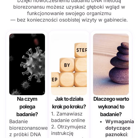
Dzięki nowoczesnemu badaniu DNA metodą
biorezonansu możesz uzyskać głęboki wgląd w
funkcjonowanie swojego organizmu
— bez konieczności osobistej wizyty w gabinecie.
Na czym
Jak to działa
Dlaczego warto
polega
krok po kroku?
wykonać to
1. Zamawiasz
badanie?
badanie?
badanie online
Badanie
Wymagania
2. Otrzymujesz
biorezonansowe
dotyczące
instrukcję
z próbki DNA
paznokci
: