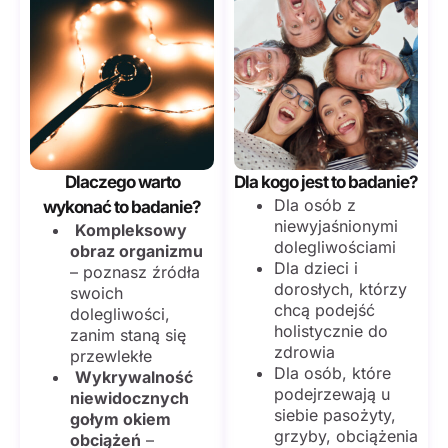
Dlaczego warto
Dla kogo jest to badanie?
Dla osób z
wykonać to badanie?
niewyjaśnionymi
Kompleksowy
dolegliwościami
obraz organizmu
Dla dzieci i
– poznasz źródła
dorosłych, którzy
swoich
chcą podejść
dolegliwości,
holistycznie do
zanim staną się
zdrowia
przewlekłe
Dla osób, które
Wykrywalność
podejrzewają u
niewidocznych
siebie pasożyty,
gołym okiem
grzyby, obciążenia
obciążeń
–