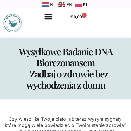
NL
EN
PL
0
€
0,00
Wysyłkowe Badanie DNA
Biorezonansem
– Zadbaj o zdrowie bez
wychodzenia z domu
Czy wiesz, że Twoje ciało już teraz wysyła sygnały,
które mogą wiele powiedzieć o Twoim stanie zdrowia?