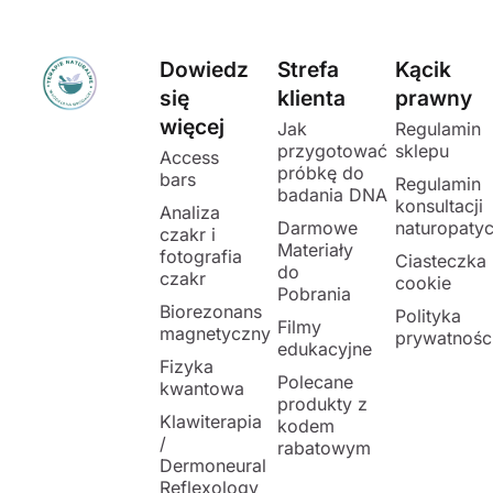
Dowiedz
Strefa
Kącik
się
klienta
prawny
więcej
Jak
Regulamin
przygotować
sklepu
Access
próbkę do
bars
Regulamin
badania DNA
konsultacji
Analiza
Darmowe
naturopaty
czakr i
Materiały
fotografia
Ciasteczka
do
czakr
cookie
Pobrania
Biorezonans
Polityka
Filmy
magnetyczny
prywatnośc
edukacyjne
Fizyka
Polecane
kwantowa
produkty z
Klawiterapia
kodem
/
rabatowym
Dermoneural
Reflexology