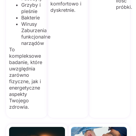
ilość
komfortowo i
Grzyby i
próbki.
dyskretnie.
pleśnie
Bakterie
Wirusy
Zaburzenia
funkcjonalne
narządów
To
kompleksowe
badanie, które
uwzględnia
zarówno
fizyczne, jak i
energetyczne
aspekty
Twojego
zdrowia.