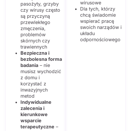
wirusowe
pasożyty, grzyby
Dla tych, którzy
czy wirusy często
chcą świadomie
są przyczyną
wspierać pracę
przewlekłego
swoich narządów i
zmęczenia,
układu
problemów
odpornościowego
skórnych czy
trawiennych
Bezpieczna i
bezbolesna forma
badania
– nie
musisz wychodzić
z domu i
korzystać z
inwazyjnych
metod
Indywidualne
zalecenia i
kierunkowe
wsparcie
terapeutyczne
–