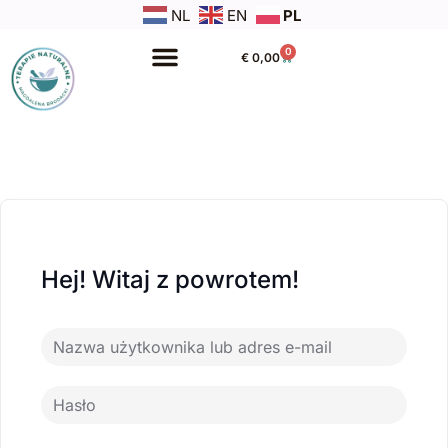
NL
EN
PL
0
€
0,00
Hej! Witaj z powrotem!