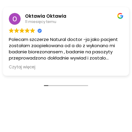
Oktawia Oktawia
11 miesięcy temu
Polecam szczerze Natural doctor -ja jako pacjent
zostałam zaopiekowana od a do z wykonano mi
badanie biorezonansem , badanie na pasozyty
przeprowadzono dokładnie wywiad i zostalo
podjęte leczenie , natural doctor zawsze
Czytaj więcej
wytłumaczy wysłucha i doradzi krok po kroku co
prowadzi do wyjścia z problemów zdrowotnych a
także emocjonalnych . Gorąco polecam