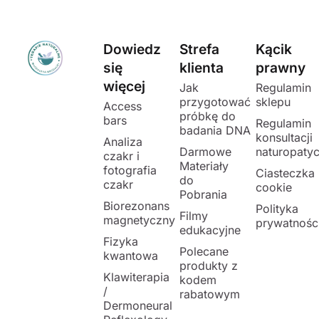
Dowiedz
Strefa
Kącik
się
klienta
prawny
więcej
Jak
Regulamin
przygotować
sklepu
Access
próbkę do
bars
Regulamin
badania DNA
konsultacji
Analiza
Darmowe
naturopaty
czakr i
Materiały
fotografia
Ciasteczka
do
czakr
cookie
Pobrania
Biorezonans
Polityka
Filmy
magnetyczny
prywatnośc
edukacyjne
Fizyka
Polecane
kwantowa
produkty z
Klawiterapia
kodem
/
rabatowym
Dermoneural