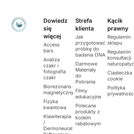
Dowiedz
Strefa
Kącik
się
klienta
prawny
więcej
Jak
Regulamin
przygotować
sklepu
Access
próbkę do
bars
Regulamin
badania DNA
konsultacji
Analiza
Darmowe
naturopaty
czakr i
Materiały
fotografia
Ciasteczka
do
czakr
cookie
Pobrania
Biorezonans
Polityka
Filmy
magnetyczny
prywatnośc
edukacyjne
Fizyka
Polecane
kwantowa
produkty z
Klawiterapia
kodem
/
rabatowym
Dermoneural