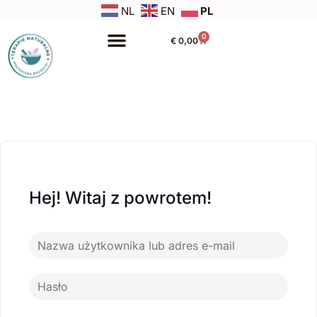
NL
EN
PL
0
€
0,00
Hej! Witaj z powrotem!