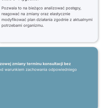
Doktor Magd
Pozwala to na bieżąco analizować postępy,
osoba, które
pacjencie i 
reagować na zmiany oraz elastycznie
samopoczuc
modyfikować plan działania zgodnie z aktualnymi
Pani Madziu 
potrzebami organizmu.
Pani dla Nas 
całym Serce
zowej zmiany terminu konsultacji bez
od warunkiem zachowania odpowiedniego