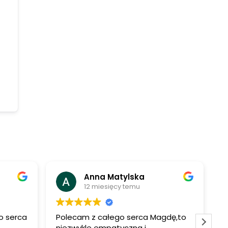
Anna Matylska
King
12 miesięcy temu
12 mi
Polecam z całego serca Magdę,to
Chciałaby
niezwykle empatyczna i
podziękować