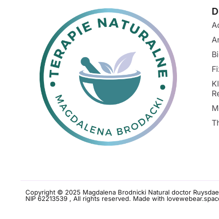
D
A
A
B
F
K
R
M
T
Copyright © 2025 Magdalena Brodnicki Natural doctor Ruysdae
NIP 62213539 , All rights reserved. Made with love
webear.spac