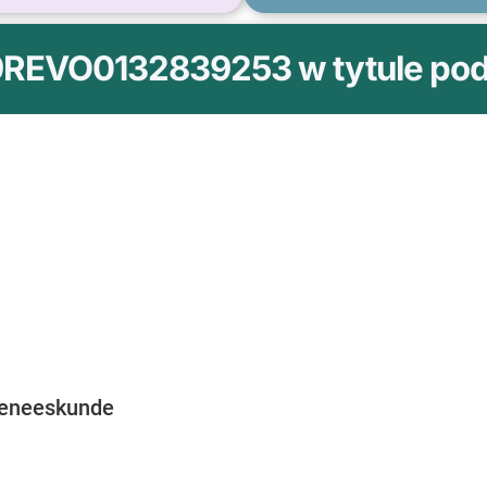
9REVO0132839253 w tytule poda