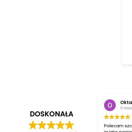
Oktawia Oktaw
11 miesięcy temu
DOSKONAŁA
Polecam szczerze Natur
ja jako pacjent zostałam