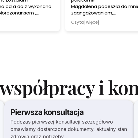
no
Magdalena podeszła do mnie z
sem ,
zaangażowaniem,
profesjonalizmem serdecznością i
Czytaj więcej
nie wywiad i
prawdziwą troską. Wykazała się
al
ogromną wiedzą!
Wizyta była prowadzona w miłej i
spokojnej atmosferze. Zalecenia
problemów
które otrzymałam były bardzo
pomocne.
h . Gorąco polecam
Jestem bardzo wdzięczna za
pomoc i wsparcie!
współpracy i kon
Pierwsza konsultacja
Podczas pierwszej konsultacji szczegółowo
omawiamy dostarczone dokumenty, aktualny stan
zdrowia oraz potrzeby.