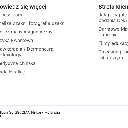
owiedz się więcej
Strefa klie
ccess bars
Jak przygot
badania DNA
naliza czakr i fotografia czakr
Darmowe Mat
iorezonans magnetyczny
Pobrania
izyka kwantowa
Filmy edukac
lawiterapia / Dermoneural
Polecane pro
eflexology
rabatowym
edycyna chińska
heta Healing
llaan 35 3862MA Nijkerk Holandia
e