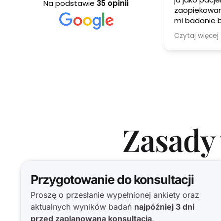
Na podstawie
35 opinii
zaopiekowana od a do z wykona
mi badanie biorezonan
badanie na pasozyty
Czytaj więcej
przeprowadzono dokład
zostalo podjęte leczenie , natur
doctor zawsze wytłumaczy
wysłucha i doradzi krok po kroku co
prowadzi do wyjścia z 
zdrowotnych a także
emocjonalnyc
Zasady 
Przygotowanie do konsultacji
Proszę o przesłanie wypełnionej ankiety oraz
aktualnych wyników badań
najpóźniej 3 dni
przed zaplanowaną konsultacją
.