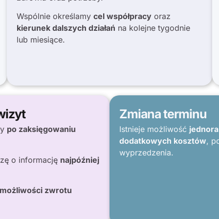
Wspólnie określamy
cel współpracy
oraz
kierunek dalszych działań
na kolejne tygodnie
lub miesiące.
wizyt
Zmiana terminu
ny
po zaksięgowaniu
Istnieje możliwość
jednora
dodatkowych kosztów
, p
wyprzedzenia.
zę o informację
najpóźniej
 możliwości zwrotu