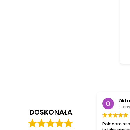
Okta
11 mie
DOSKONAŁA
Polecam szcz
ja jako pacjent zost