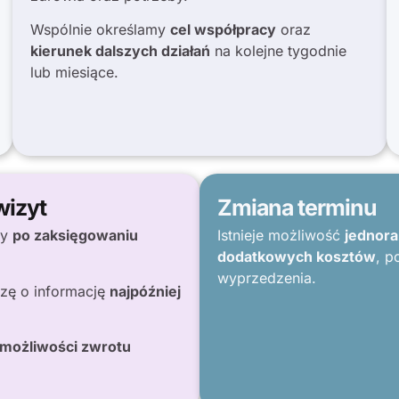
Wspólnie określamy
cel współpracy
oraz
kierunek dalszych działań
na kolejne tygodnie
lub miesiące.
wizyt
Zmiana terminu
ny
po zaksięgowaniu
Istnieje możliwość
jednora
dodatkowych kosztów
, p
wyprzedzenia.
zę o informację
najpóźniej
 możliwości zwrotu