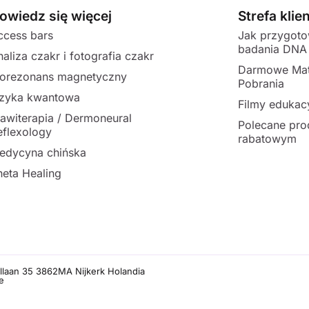
owiedz się więcej
Strefa klie
ccess bars
Jak przygot
badania DNA
naliza czakr i fotografia czakr
Darmowe Mat
iorezonans magnetyczny
Pobrania
izyka kwantowa
Filmy edukac
lawiterapia / Dermoneural
Polecane pro
eflexology
rabatowym
edycyna chińska
heta Healing
llaan 35 3862MA Nijkerk Holandia
e