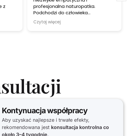
e z
profesjonalna naturopatka.
Podchodzi do człowieka
e
cią i
całościowo, z ogromnym
m
Czytaj więcej
C
się
zaangażowaniem i wiedzą. Potrafi
m
słuchać, a jednocześnie trafnie
k
ej i
doradza i szuka przyczyn problemu,
z
enia
a nie tylko łagodzi objawy.
P
zo
o
t
a
m
z
sultacji
D
z
p
p
Kontynuacja współpracy
o
Aby uzyskać najlepsze i trwałe efekty,
n
rekomendowana jest
konsultacja kontrolna co
Z
około 3–4 tygodnie
.