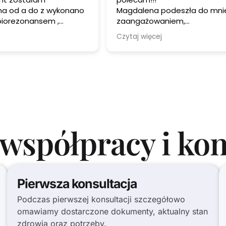
 a do z wykonano
Magdalena podeszła do mni
biorezonansem ,
zaangażowaniem,
pasozyty
profesjonalizmem serdecznoś
Czytaj więcej
ono dokładnie wywiad i
prawdziwą troską. Wykazała 
eczenie , natural
ogromną wiedzą!
Wizyta była prowadzona w mił
 po kroku co
spokojnej atmosferze. Zalec
 wyjścia z problemów
które otrzymałam były bard
 a także
pomocne.
emocjonalnych . Gorąco polecam
Jestem bardzo wdzięczna z
pomoc i wsparcie!
współpracy i kon
Pierwsza konsultacja
Podczas pierwszej konsultacji szczegółowo
omawiamy dostarczone dokumenty, aktualny stan
zdrowia oraz potrzeby.