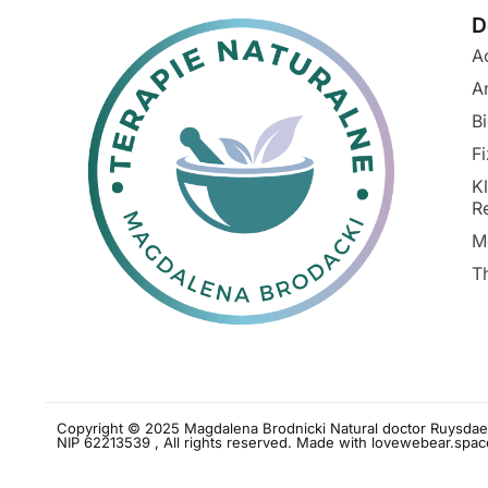
D
A
A
B
F
K
R
M
T
Copyright © 2025 Magdalena Brodnicki Natural doctor Ruysdae
NIP 62213539 , All rights reserved. Made with love
webear.spac