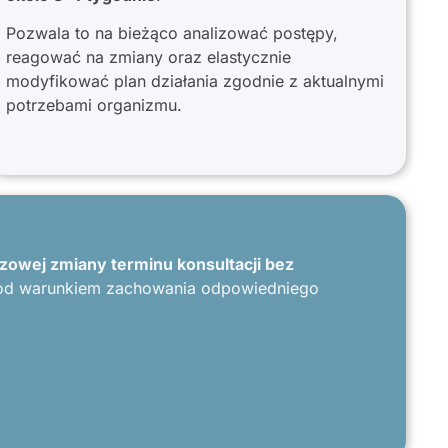
D
Pozwala to na bieżąco analizować postępy,
o
p
reagować na zmiany oraz elastycznie
s
modyfikować plan działania zgodnie z aktualnymi
P
potrzebami organizmu.
P
c
zowej zmiany terminu konsultacji bez
od warunkiem zachowania odpowiedniego