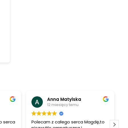
Anna Matylska
12 miesięcy temu
go serca
Polecam z całego serca Magdę,to
niezwykle empatyczna i
p