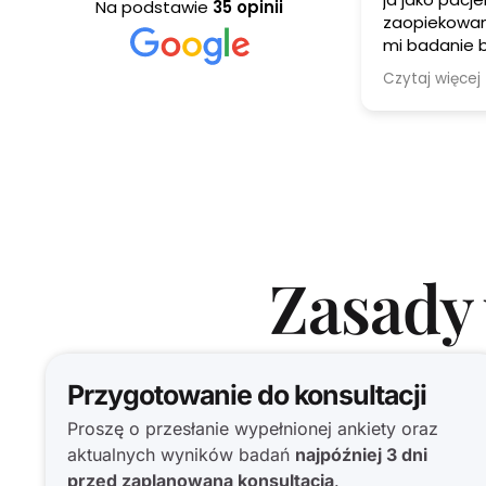
Na podstawie
35 opinii
zaopiekowana od
mi badanie 
badanie na 
Czytaj więcej
przeprowadz
zostalo podjęte l
doctor zawsze wytłumaczy
wysłucha i doradzi krok
prowadzi do
zdrowotnych
Zasady 
Przygotowanie do konsultacji
Proszę o przesłanie wypełnionej ankiety oraz
aktualnych wyników badań
najpóźniej 3 dni
przed zaplanowaną konsultacją
.